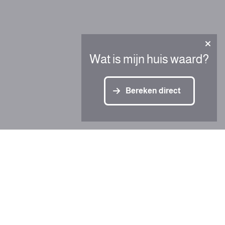
Wat is mijn huis waard?
Bereken direct
Home
Zoekopdracht plaatsen
Droomwoning niet gevonden?
Plaats in 4 stappen jouw zoekopdracht!