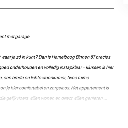
ment met garage
waar je zó in kunt? Dan is Hemelboog Binnen 87 precies
 goed onderhouden en volledig instapklaar – klussen is hier
te, een brede en lichte woonkamer, twee ruime
n je hier comfortabel en zorgeloos. Het appartement is
ie gelijkvloers willen wonen en direct willen genieten.
...