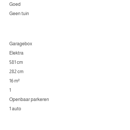
Goed
Geen tuin
Garagebox
Elektra
581 cm
282 cm
16 m²
1
Openbaar parkeren
1 auto