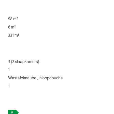
98 m²
6 m²
331 m³
3 (2 slaapkamers)
1
Wastafelmeubel, inloopdouche
1
A