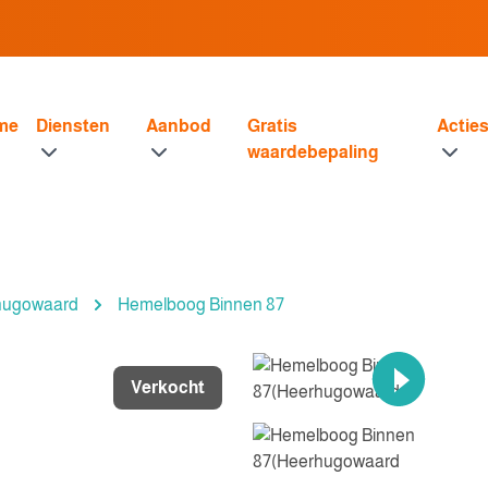
me
Diensten
Aanbod
Gratis
Actie
waardebepaling
hugowaard
Hemelboog Binnen 87
Verkocht