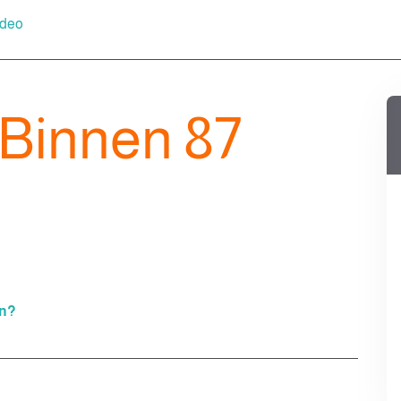
ideo
Binnen 87
en?