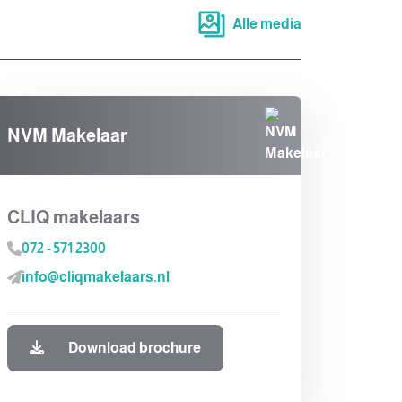
Alle media
NVM Makelaar
CLIQ makelaars
072 - 571 2300
info@cliqmakelaars.nl
Download brochure