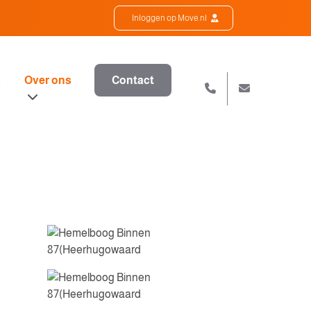
Inloggen op Move.nl
s
Over ons
Contact