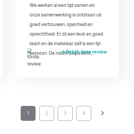
We werken al een tijd samen en
onze samenwerking is ontstaan uit
goed vertrouwen, openheid en
oprechtheid. Er zit een leuk en goed
team en de makelaar zelf is een fijn
Bekijk deze review
persoon. De naam Cliq is echt,...
1
2
3
4