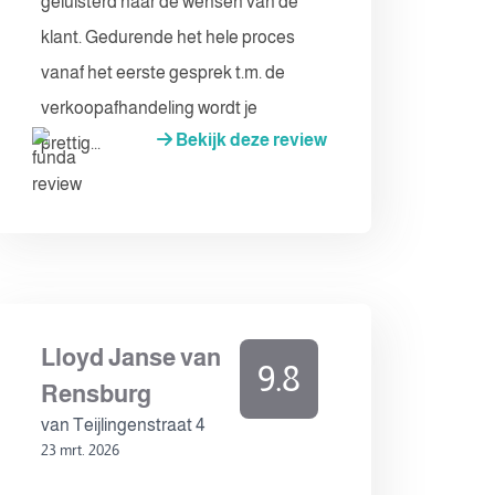
geluisterd naar de wensen van de
klant. Gedurende het hele proces
vanaf het eerste gesprek t.m. de
verkoopafhandeling wordt je
Bekijk deze review
prettig...
Lloyd Janse van
9.8
Rensburg
van Teijlingenstraat 4
23 mrt. 2026