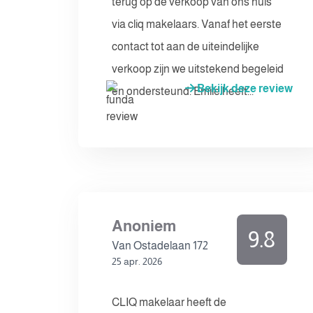
terug op de verkoop van ons huis
via cliq makelaars. Vanaf het eerste
contact tot aan de uiteindelijke
verkoop zijn we uitstekend begeleid
Bekijk deze review
en ondersteund. Emile heeft...
Anoniem
9.8
Van Ostadelaan 172
25 apr. 2026
CLIQ makelaar heeft de